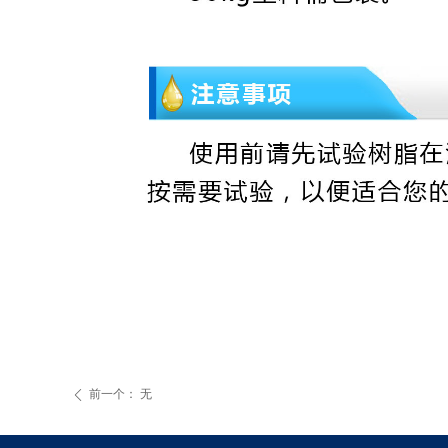
前一个：
无
ꄴ