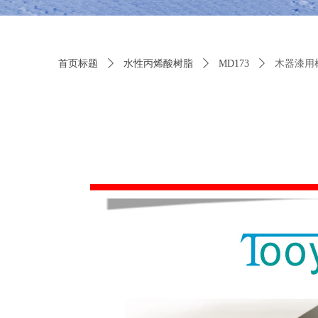
首页标题
ꄲ
水性丙烯酸树脂
ꄲ
MD173
ꄲ
木器漆用