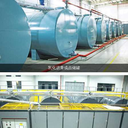
乳化沥青成品储罐